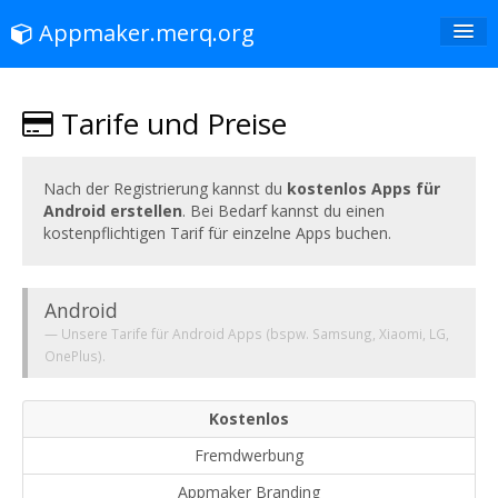
Appmaker.merq.org
Tarife
Tarife und Preise
FAQ
Kontakt
Nach der Registrierung kannst du
kostenlos Apps für
Android erstellen
. Bei Bedarf kannst du einen
App Store
kostenpflichtigen Tarif für einzelne Apps buchen.
Anmeldung
Android
Unsere Tarife für Android Apps (bspw. Samsung, Xiaomi, LG,
OnePlus).
Kostenlos
Fremdwerbung
Appmaker Branding